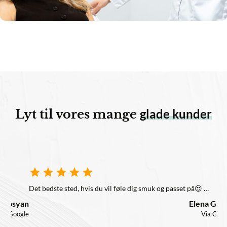
glade kunder
Lyt til vores mange
Det bedste sted, hvis du vil føle dig smuk og passet på😍 …
syan
Elena Gorea
ogle
Via Google