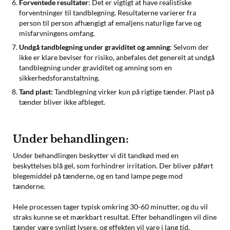
Forventede resultater
: Det er vigtigt at have realistiske
forventninger til tandblegning. Resultaterne varierer fra
person til person afhængigt af emaljens naturlige farve og
misfarvningens omfang.
Undgå tandblegning under graviditet og amning
: Selvom der
ikke er klare beviser for risiko, anbefales det generelt at undgå
tandblegning under graviditet og amning som en
sikkerhedsforanstaltning.
Tand plast:
Tandblegning virker kun på rigtige tænder. Plast på
tænder bliver ikke afbleget.
Under behandlingen:
Under behandlingen beskytter vi dit tandkød med en
beskyttelses blå gel, som forhindrer irritation. Der bliver påført
blegemiddel på tænderne, og en tand lampe pege mod
tænderne.
Hele processen tager typisk omkring 30-60 minutter, og du vil
straks kunne se et mærkbart resultat. Efter behandlingen vil dine
tænder være synligt lysere, og effekten vil vare i lang tid,