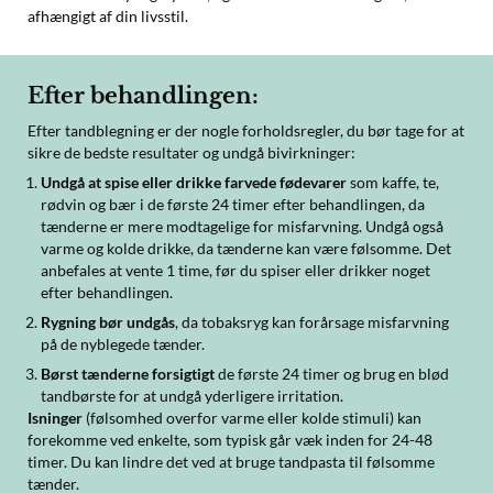
afhængigt af din livsstil.
Efter behandlingen:
Efter tandblegning er der nogle forholdsregler, du bør tage for at
sikre de bedste resultater og undgå bivirkninger:
Undgå at spise eller drikke farvede fødevarer
som kaffe, te,
rødvin og bær i de første 24 timer efter behandlingen, da
tænderne er mere modtagelige for misfarvning. Undgå også
varme og kolde drikke, da tænderne kan være følsomme. Det
anbefales at vente 1 time, før du spiser eller drikker noget
efter behandlingen.
Rygning bør undgås
, da tobaksryg kan forårsage misfarvning
på de nyblegede tænder.
Børst tænderne forsigtigt
de første 24 timer og brug en blød
tandbørste for at undgå yderligere irritation.
Isninger
(følsomhed overfor varme eller kolde stimuli) kan
forekomme ved enkelte, som typisk går væk inden for 24-48
timer. Du kan lindre det ved at bruge tandpasta til følsomme
tænder.