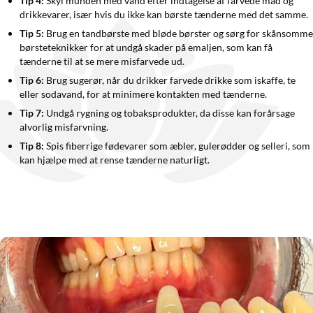
Tip 4:
Skyl munden med vand efter indtagelse af farvede mad og
drikkevarer, især hvis du ikke kan børste tænderne med det samme.
Tip 5:
Brug en tandbørste med bløde børster og sørg for skånsomme
børsteteknikker for at undgå skader på emaljen, som kan få
tænderne til at se mere misfarvede ud.
Tip 6:
Brug sugerør, når du drikker farvede drikke som iskaffe, te
eller sodavand, for at minimere kontakten med tænderne.
Tip 7:
Undgå rygning og tobaksprodukter, da disse kan forårsage
alvorlig misfarvning.
Tip 8:
Spis fiberrige fødevarer som æbler, gulerødder og selleri, som
kan hjælpe med at rense tænderne naturligt.