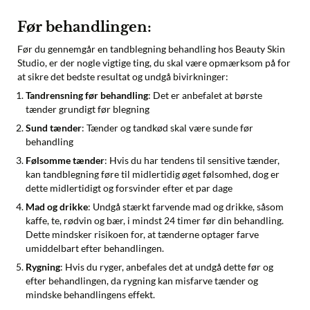
Før behandlingen:
Før du gennemgår en tandblegning behandling hos Beauty Skin
Studio, er der nogle vigtige ting, du skal være opmærksom på for
at sikre det bedste resultat og undgå bivirkninger:
Tandrensning før behandling
: Det er anbefalet at børste
tænder grundigt før blegning
Sund tænder
: Tænder og tandkød skal være sunde før
behandling
Følsomme tænder
: Hvis du har tendens til sensitive tænder,
kan tandblegning føre til midlertidig øget følsomhed, dog er
dette midlertidigt og forsvinder efter et par dage
Mad og drikke
: Undgå stærkt farvende mad og drikke, såsom
kaffe, te, rødvin og bær, i mindst 24 timer før din behandling.
Dette mindsker risikoen for, at tænderne optager farve
umiddelbart efter behandlingen.
Rygning
: Hvis du ryger, anbefales det at undgå dette før og
efter behandlingen, da rygning kan misfarve tænder og
mindske behandlingens effekt.