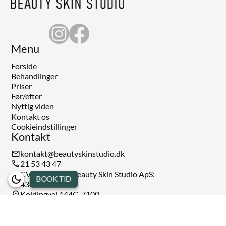
Menu
Forside
Behandlinger
Priser
Før/efter
Nyttig viden
Kontakt os
Cookieindstillinger
Kontakt
kontakt@beautyskinstudio.dk
21 53 43 47
CVR-nummer: Beauty Skin Studio ApS:
BOOK TID
43852760
Koldingvej 144C, 7100
Godkendt ved Styrelsen For
Patientsikkerhed