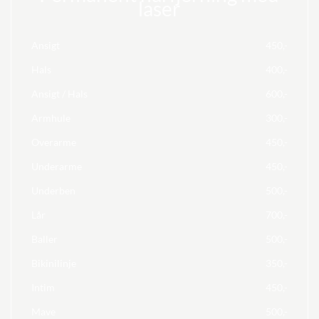
laser
Ansigt
450,-
Hals
400,-
Ansigt / Hals
600,-
Armhule
300,-
Overarme
450,-
Underarme
450,-
Underben
500,-
Lår
700,-
Baller
500,-
Bikinilinje
350,-
Intim
450,-
Mave
500,-