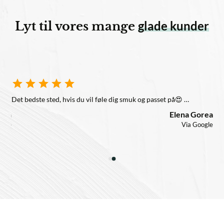
glade kunder
Lyt til vores mange
Det bedste sted, hvis du vil føle dig smuk og passet på😍 …
syan
Elena Gorea
ogle
Via Google