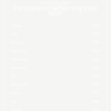
Prisliste for mænd
Permanent hårfjerning med
laser
Ansigt
450,-
Hals
400,-
Armhule
300,-
Overarme
500,-
Underarme
500,-
Underben
600,-
Lår
800,-
Brystkasse
400,-
Mave
600,-
Ryg
800,-
Skulder
350,-