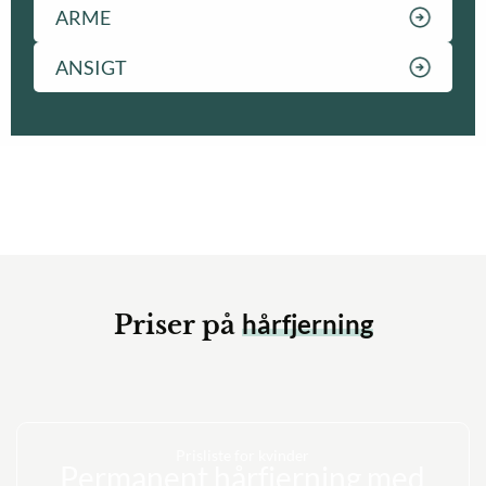
ARME
ANSIGT
hårfjerning
Priser på
Prisliste for kvinder
Permanent hårfjerning med