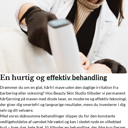
effektiv behandling
En hurtig og
Drømmer du om en glat, hårfri mave uden den daglige irritation fra
barbering eller voksning? Hos Beauty Skin Studio tilbyder vi permanent
hårfjerning på maven med diode laser, en moderne og effektiv teknologi,
der giver dig smertefri og langvarige resultater, mens du investerer i dig
selv og dit velvære.
Med vores skånsomme behandlinger slipper du for den konstante
vedligeholdelse af uønsket hårvækst og kan i stedet nyde en silkeblød
hud – hver dag, hele året. Vi tilbyder en behandling, der ikke kun fjerner