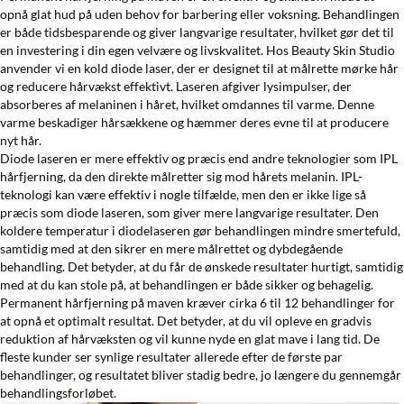
opnå glat hud på uden behov for barbering eller voksning. Behandlingen
er både tidsbesparende og giver langvarige resultater, hvilket gør det til
en investering i din egen velvære og livskvalitet. Hos Beauty Skin Studio
anvender vi en kold diode laser, der er designet til at målrette mørke hår
og reducere hårvækst effektivt. Laseren afgiver lysimpulser, der
absorberes af melaninen i håret, hvilket omdannes til varme. Denne
varme beskadiger hårsækkene og hæmmer deres evne til at producere
nyt hår.
Diode laseren er mere effektiv og præcis end andre teknologier som IPL
hårfjerning, da den direkte målretter sig mod hårets melanin. IPL-
teknologi kan være effektiv i nogle tilfælde, men den er ikke lige så
præcis som diode laseren, som giver mere langvarige resultater. Den
koldere temperatur i diodelaseren gør behandlingen mindre smertefuld,
samtidig med at den sikrer en mere målrettet og dybdegående
behandling. Det betyder, at du får de ønskede resultater hurtigt, samtidig
med at du kan stole på, at behandlingen er både sikker og behagelig.
Permanent hårfjerning på maven kræver cirka 6 til 12 behandlinger for
at opnå et optimalt resultat. Det betyder, at du vil opleve en gradvis
reduktion af hårvæksten og vil kunne nyde en glat mave i lang tid. De
fleste kunder ser synlige resultater allerede efter de første par
behandlinger, og resultatet bliver stadig bedre, jo længere du gennemgår
behandlingsforløbet.