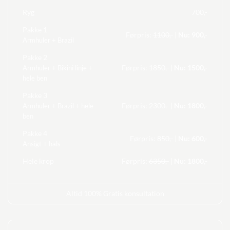
Ryg
700,-
Pakke 1
Førpris:
1100,-
|
Nu: 900,-
Armhuler + Brazil
Pakke 2
Førpris:
1850,-
|
Nu: 1500,-
Armhuler + Bikini linje +
hele ben
Pakke 3
Førpris:
2300,-
|
Nu: 1800,-
Armhuler + Brazil + hele
ben
Pakke 4
Førpris:
850,-
|
Nu: 600,-
Ansigt + hals
Hele krop
Førpris:
6350,-
|
Nu: 1800,-
Altid 100% Gratis konsultation