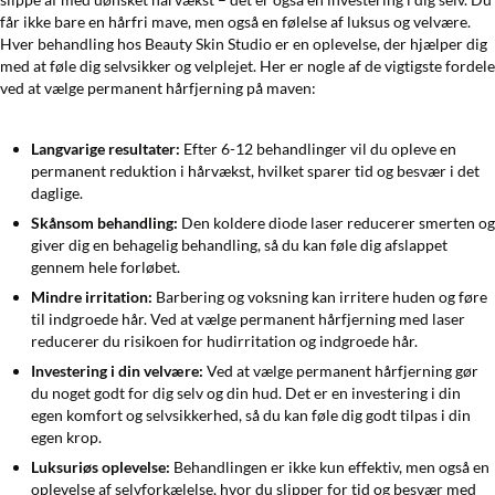
får ikke bare en hårfri mave, men også en følelse af luksus og velvære.
Hver behandling hos Beauty Skin Studio er en oplevelse, der hjælper dig
med at føle dig selvsikker og velplejet. Her er nogle af de vigtigste fordele
ved at vælge permanent hårfjerning på maven:
Langvarige resultater:
Efter 6-12 behandlinger vil du opleve en
permanent reduktion i hårvækst, hvilket sparer tid og besvær i det
daglige.
Skånsom behandling:
Den koldere diode laser reducerer smerten og
giver dig en behagelig behandling, så du kan føle dig afslappet
gennem hele forløbet.
Mindre irritation:
Barbering og voksning kan irritere huden og føre
til indgroede hår. Ved at vælge permanent hårfjerning med laser
reducerer du risikoen for hudirritation og indgroede hår.
Investering i din velvære:
Ved at vælge permanent hårfjerning gør
du noget godt for dig selv og din hud. Det er en investering i din
egen komfort og selvsikkerhed, så du kan føle dig godt tilpas i din
egen krop.
Luksuriøs oplevelse:
Behandlingen er ikke kun effektiv, men også en
oplevelse af selvforkælelse, hvor du slipper for tid og besvær med