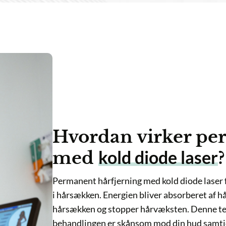
Hvordan virker perma
kold diode laser
med
?
Permanent hårfjerning med kold diode laser fungerer
i hårsækken. Energien bliver absorberet af håret, s
hårsækken og stopper hårvæksten. Denne teknologi er
behandlingen er skånsom mod din hud samtidig med, 