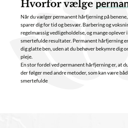
permanent 
Hvorfor vælge
Når du vælger permanent hårfjerning på benene, vælger d
sparer dig for tid og besvær. Barbering og voksning kræv
regelmæssig vedligeholdelse, og mange oplever irritation
smertefulde resultater. Permanent hårfjerning er en effek
dig glatte ben, uden at du behøver bekymre dig om den da
pleje.
En stor fordel ved permanent hårfjerning er, at du slipper
der følger med andre metoder, som kan være både tidsk
smertefulde