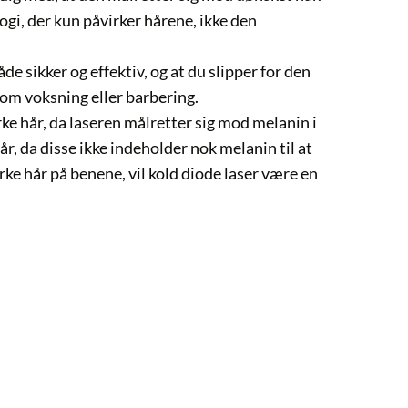
 kun påvirker hårene, ikke den
r og effektiv, og at du slipper for den
ning eller barbering.
da laseren målretter sig mod melanin i
isse ikke indeholder nok melanin til at
å benene, vil kold diode laser være en