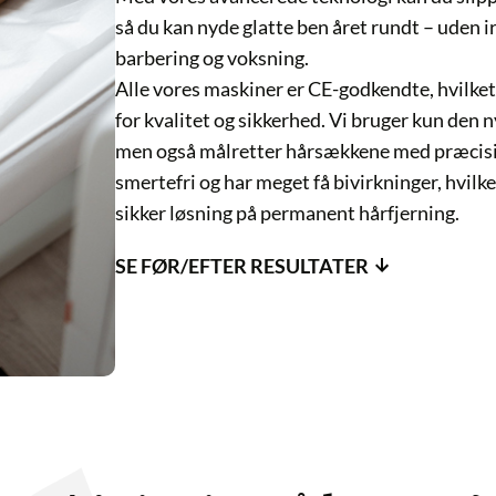
så du kan nyde glatte ben året rundt – uden irritati
barbering og voksning.
Alle vores maskiner er CE-godkendte, hvilket betyder,
for kvalitet og sikkerhed. Vi bruger kun den nyeste k
men også målretter hårsækkene med præcision for de
smertefri og har meget få bivirkninger, hvilket gør den
sikker løsning på permanent hårfjerning.
SE FØR/EFTER RESULTATER