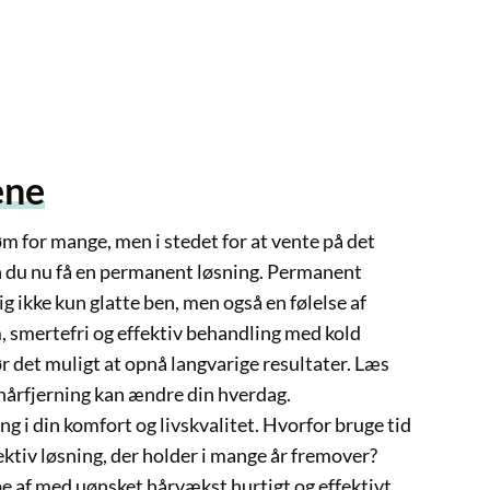
ange, men i stedet for at vente på det
få en permanent løsning. Permanent
un glatte ben, men også en følelse af
efri og effektiv behandling med kold
ligt at opnå langvarige resultater. Læs
ning kan ændre din hverdag.
komfort og livskvalitet. Hvorfor bruge tid
øsning, der holder i mange år fremover?
 uønsket hårvækst hurtigt og effektivt,