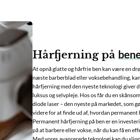
benene
Hårfjerning på
At opnå glatte og hårfrie ben kan være en drøm for m
næste barberblad eller voksebehandling, kan du nu 
hårfjerning med den nyeste teknologi giver dig ikke k
luksus og selvpleje. Hos os får du en skånsom, smert
diode laser – den nyeste på markedet, som gør det mu
videre for at finde ud af, hvordan permanent hårfjer
Permanent hårfjerning på ben er en investering i din 
på at barbere eller vokse, når du kan få en effektiv l
Med vores avancerede teknologi kan du slippe af med