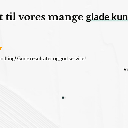
glade kunder
il vores mange
u vil føle dig smuk og passet på😍 …
Ele