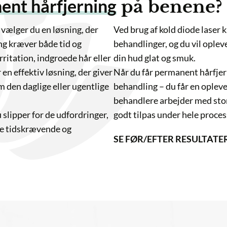
hårfjerning
på benene?
u en løsning, der
Ved brug af kold diode laser kan du o
er både tid og
behandlinger, og du vil opleve, at hår
, indgroede hår eller
din hud glat og smuk.
tiv løsning, der giver
Når du får permanent hårfjerning på 
glige eller ugentlige
behandling – du får en oplevelse af l
behandlere arbejder med stor omhu og
 for de udfordringer,
godt tilpas under hele processen.
rævende og
SE FØR/EFTER RESULTATER