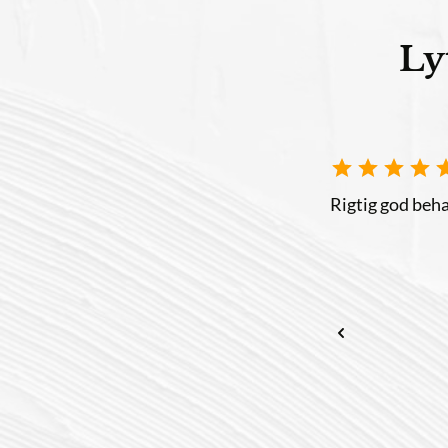
Lyt t
Det bedste sted, hvis d
Victoria Petrosyan
Via Google