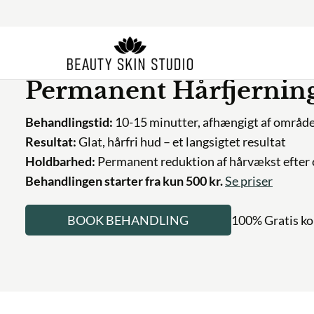
andlinger
·
Permanent Hårfjerning – Ben
ermanent Hårfjerning –
handlingstid:
10-15 minutter, afhængigt af området
sultat:
Glat, hårfri hud – et langsigtet resultat
ldbarhed:
Permanent reduktion af hårvækst efter ca. 6-12
andlingen starter fra kun 500 kr.
Se priser
BOOK BEHANDLING
100% Gratis konsultat