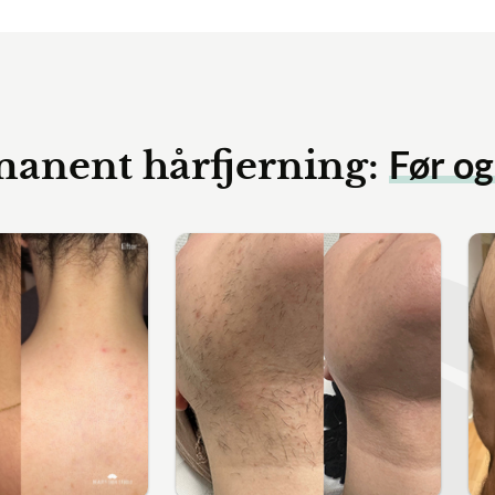
Før og eft
nt hårfjerning: