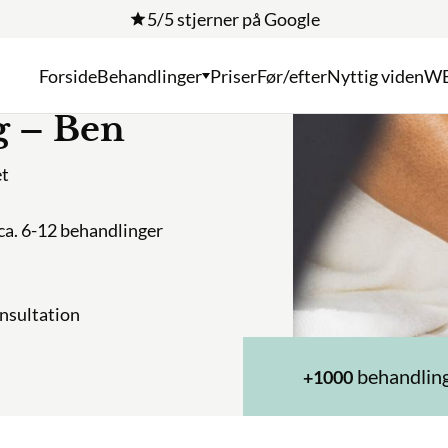
5/5 stjerner på Google
Forside
Behandlinger
Priser
Før/efter
Nyttig viden
W
 Ben
 behandlinger
ion
behandlinger udf
+1000