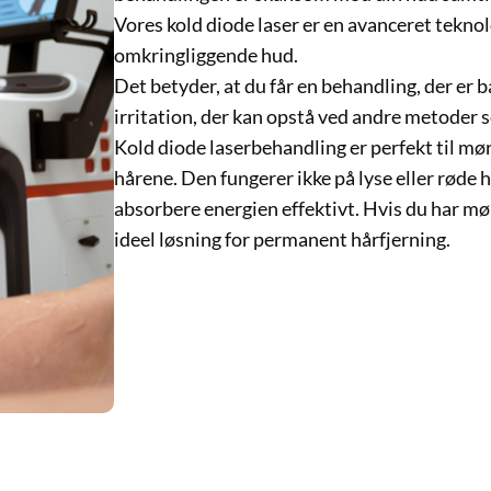
Vores kold diode laser er en avanceret teknologi, der
omkringliggende hud.
Det betyder, at du får en behandling, der er både sikke
irritation, der kan opstå ved andre metoder som voks
Kold diode laserbehandling er perfekt til mørke hår, 
hårene. Den fungerer ikke på lyse eller røde hår, da d
absorbere energien effektivt. Hvis du har mørke hår p
ideel løsning for permanent hårfjerning.