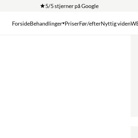
5/5 stjerner på Google
Forside
Behandlinger
Priser
Før/efter
Nyttig viden
W